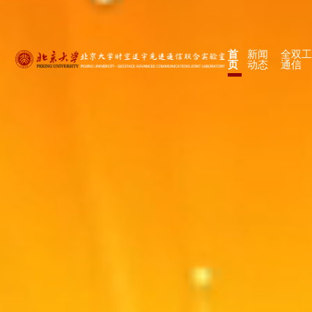
首
新闻
全双
页
动态
通信